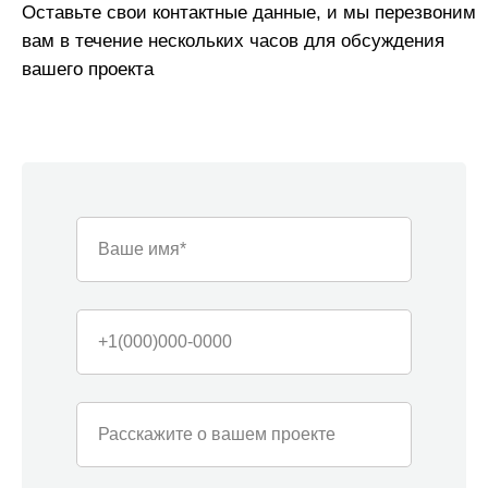
Команда «Азбуки Ремонта»
Ваше имя*
Наша компания — это команда из 30
узкопрофильных мастеров, и мы можем
одновременно и профессионально реализовать под
+1(000)000-0000
ключ до 12 проектов ежемесячно как в жилых, так и в
нежилых помещениях в Сочи. Средний опыт наших
специалистов - от 5 лет.
Расскажите о вашем проекте