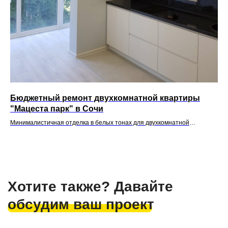
Бюджетный ремонт двухкомнатной квартиры
Ре
"Мацеста парк" в Сочи
Рем
зак
Минималистичная отделка в белых тонах для двухкомнатной
квартиры