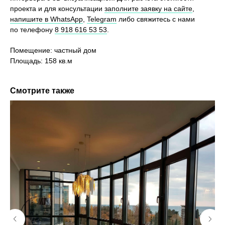
проекта и для консультации
заполните заявку на сайте
,
напишите в WhatsApp
,
Telegram
либо свяжитесь с нами
по телефону
8 918 616 53 53
.
Помещение: частный дом
Площадь: 158 кв.м
Смотрите также
Хотите также? Давайте
обсудим ваш проект
Оставьте свои контактные данные, и мы перезвоним
вам в течение нескольких часов для обсуждения
вашего проекта