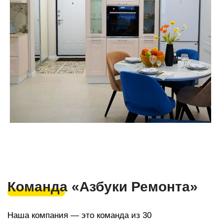
г. Cочи, с/т Фронтовик , Транспортная 3
+7(918) 616 53 53
ar123r@mail.ru