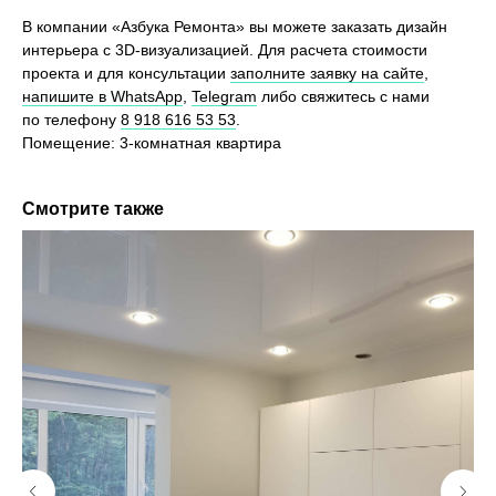
В компании «Азбука Ремонта» вы можете заказать дизайн
интерьера c 3D-визуализацией. Для расчета стоимости
проекта и для консультации
заполните заявку на сайте
,
напишите в WhatsApp
,
Telegram
либо свяжитесь с нами
по телефону
8 918 616 53 53
.
Помещение: 3-комнатная квартира
Смотрите также
Хотите также? Давайте
обсудим ваш проект
Оставьте свои контактные данные, и мы перезвоним
вам в течение нескольких часов для обсуждения
вашего проекта