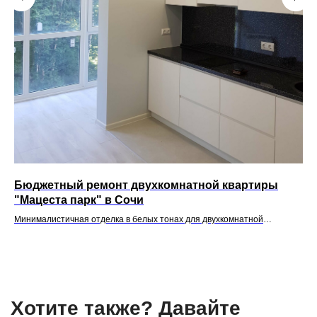
Бюджетный ремонт двухкомнатной квартиры
Ди
"Мацеста парк" в Сочи
кв
Минималистичная отделка в белых тонах для двухкомнатной
Рем
квартиры
уст