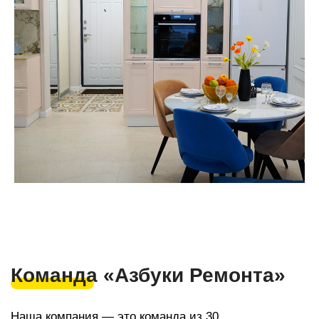
г. Cочи, с/т Фронтовик , Транспортная 3
+7(918) 616 53 53
ar123r@mail.ru