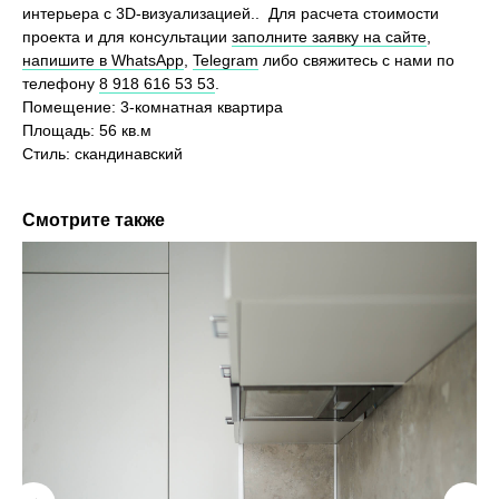
интерьера c 3D-визуализацией.. Для расчета стоимости
проекта и для консультации
заполните заявку на сайте
,
напишите в WhatsApp
,
Telegram
либо свяжитесь с нами по
телефону
8 918 616 53 53
.
Помещение: 3-комнатная квартира
Площадь: 56 кв.м
Стиль: скандинавский
Смотрите также
Хотите также? Давайте
обсудим ваш проект
Оставьте свои контактные данные, и мы перезвоним
вам в течение нескольких часов для обсуждения
вашего проекта