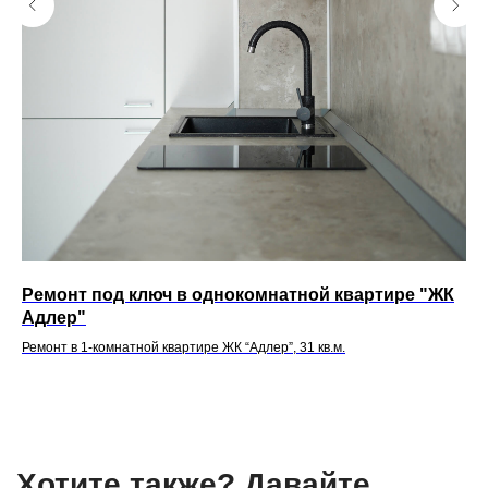
Ремонт под ключ в однокомнатной квартире "ЖК
Ре
Адлер"
“А
Ремонт в 1-комнатной квартире ЖК “Адлер”, 31 кв.м.
Рем
уст