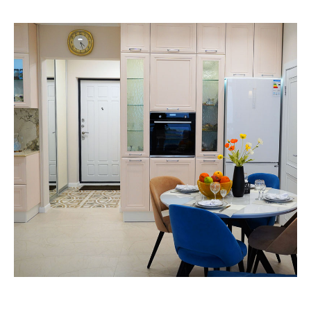
вопросам по ремонту квартир, домов, офисов
и другой недвижимости
Строительная компания
«Азбука Ремонта»
г. Cочи, с/т Фронтовик , Транспортная 3
+7(918) 616 53 53
ar123r@mail.ru