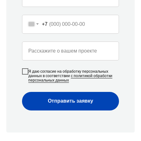
одновременно и профессионально реализовать под
ключ до 12 проектов ежемесячно как в жилых, так и в
нежилых помещениях в Сочи. Средний опыт наших
специалистов - от 5 лет.
+7
Расскажите о вашем проекте
Я даю согласие на обработку персональных
данных в соответствии
с политикой обработки
персональных данных
Отправить заявку
Наши контакты
Мы с радостью проконсультируем вас по всем