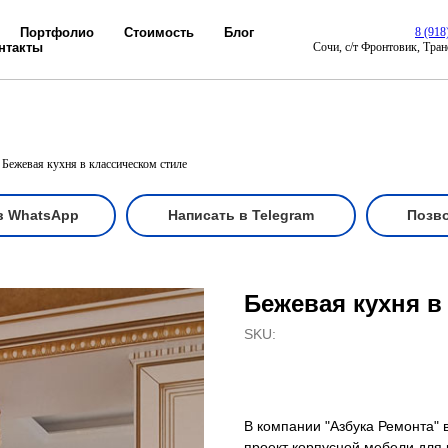
Портфолио
Стоимость
Блог
8 (918
нтакты
Cочи, с/т Фронтовик, Тран
Бежевая кухня в классическом стиле
в WhatsApp
Написать в Telegram
Позв
Бежевая кухня в
SKU:
В компании "Азбука Ремонта" 
проект корпусной мебели для