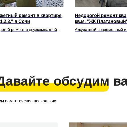
жетный ремонт в квартире
Недорогой ремонт ква
1.2.3." в Сочи
кв.м. "ЖК Платановый
рогой ремонт в двухкомнатной
Аккуратный современный и
ире без дизайн-проекта
белых и серых тонах
 Давайте обсудим в
им вам в течение нескольких