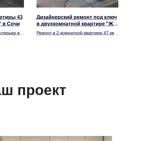
ртиры 43
Дизайнерский ремонт под ключ
Диз
" в Сочи
в двухкомнатной квартире "ЖК
тре
1.2.3."
"Ал
нтерьер в
Ремонт в 2-комнатной квартире 47 кв.
Ремо
м. выполнен под ключ по дизайн-
64 к
проекту от нашей компании
аш проект