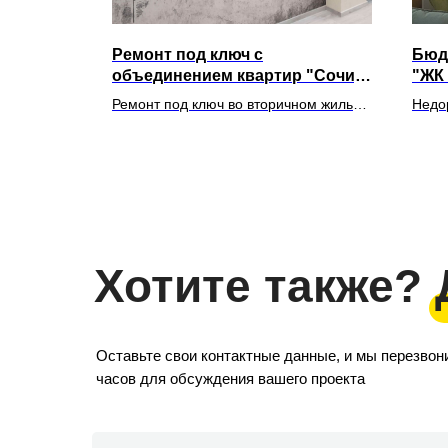
Ремонт под ключ с
Бюд
ре
объединением квартир "Сочи,
"ЖК 
Донская, 15"
ре 95 кв.
Ремонт под ключ во вторичном жилье,
Недо
две квартиры объединены в одну.
кварт
Хотите также?
Оставьте свои контактные данные, и мы перезвон
часов для обсуждения вашего проекта