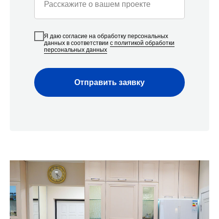
Расскажите о вашем проекте
Команда «Азбуки Ремонта»
Я даю согласие на обработку персональных
данных в соответствии
с политикой обработки
персональных данных
Наша компания — это команда из 30
узкопрофильных мастеров, и мы можем
одновременно и профессионально реализовать под
Отправить заявку
ключ до 12 проектов ежемесячно как в жилых, так и в
нежилых помещениях в Сочи. Средний опыт наших
специалистов - от 5 лет.