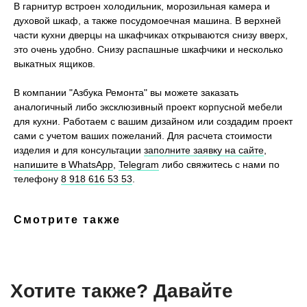
В гарнитур встроен холодильник, морозильная камера и
духовой шкаф, а также посудомоечная машина. В верхней
Хотите также? Давайте
части кухни дверцы на шкафчиках открываются снизу вверх,
обсудим ваш проект
это очень удобно. Снизу распашные шкафчики и несколько
выкатных ящиков.
Оставьте свои контактные данные, и мы перезвоним
вам в течение нескольких часов для обсуждения
В компании "Азбука Ремонта" вы можете заказать
вашего проекта
аналогичный либо эксклюзивный проект корпусной мебели
для кухни. Работаем с вашим дизайном или создадим проект
сами с учетом ваших пожеланий. Для расчета стоимости
изделия и для консультации
заполните заявку на сайте
,
напишите в WhatsApp
,
Telegram
либо свяжитесь с нами по
телефону
8 918 616 53 53
.
Смотрите также