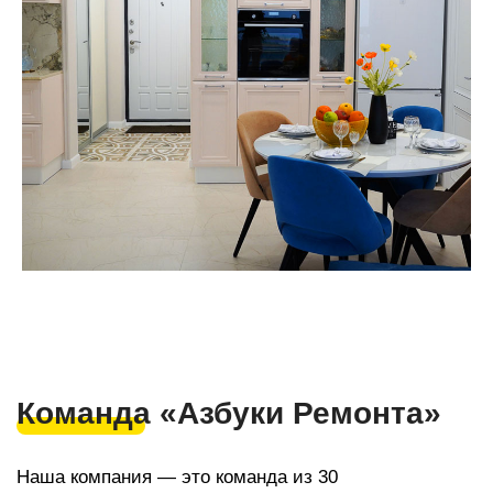
Наши контакты
Мы с радостью проконсультируем вас по всем
вопросам по ремонту квартир, домов, офисов
и другой недвижимости
Строительная компания
«Азбука Ремонта»
г. Cочи, с/т Фронтовик , Транспортная 3
+7(918) 616 53 53
ar123r@mail.ru