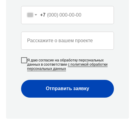
ключ до 12 проектов ежемесячно как в жилых, так и в
нежилых помещениях в Сочи. Средний опыт наших
специалистов - от 5 лет.
+7
Расскажите о вашем проекте
Я даю согласие на обработку персональных
данных в соответствии
с политикой обработки
персональных данных
Отправить заявку
Наши контакты
Мы с радостью проконсультируем вас по всем