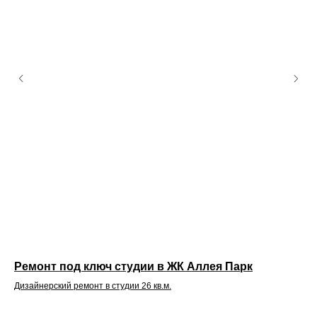
Ремонт под ключ студии в ЖК Аллея Парк
Ди
кв
Дизайнерский ремонт в студии 26 кв.м.
Рем
про