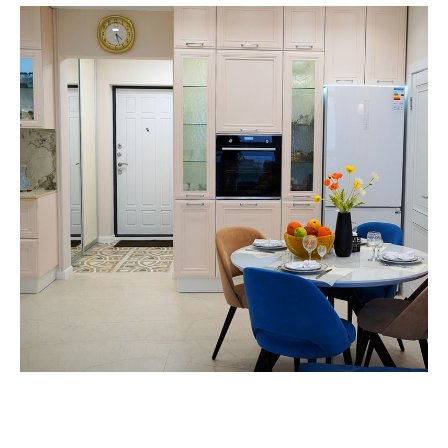
вопросам по ремонту квартир, домов, офисов
и другой недвижимости
Строительная компания
«Азбука Ремонта»
г. Cочи, с/т Фронтовик , Транспортная 3
+7(918) 616 53 53
ar123r@mail.ru