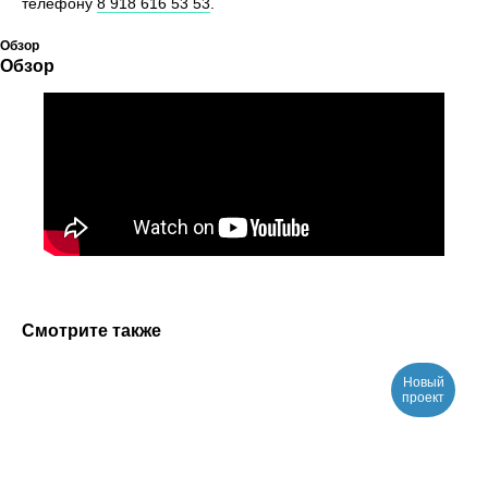
телефону
8 918 616 53 53
.
Обзор
Обзор
Смотрите также
Хотите также? Давайте
обсудим ваш проект
Новый
проект
Оставьте свои контактные данные, и мы перезвоним
вам в течение нескольких часов для обсуждения
вашего проекта