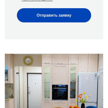
Команда «Азбуки Ремонта»
Наша компания — это команда из 30
узкопрофильных мастеров, и мы можем
Отправить заявку
одновременно и профессионально реализовать под
ключ до 12 проектов ежемесячно как в жилых, так и в
нежилых помещениях в Сочи. Средний опыт наших
специалистов - от 5 лет.