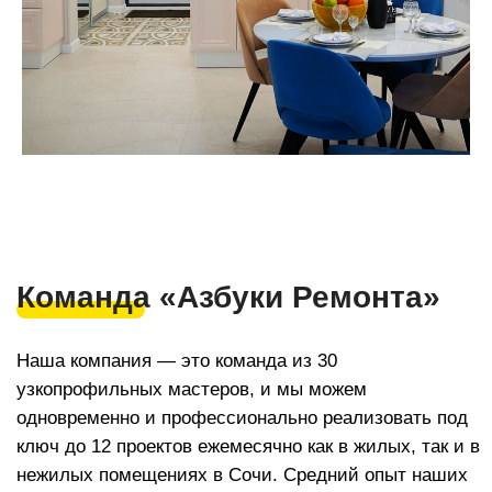
Наши контакты
Мы с радостью проконсультируем вас по всем
вопросам по ремонту квартир, домов, офисов
и другой недвижимости
Строительная компания
«Азбука Ремонта»
г. Cочи, с/т Фронтовик , Транспортная 3
+7(918) 616 53 53
ar123r@mail.ru