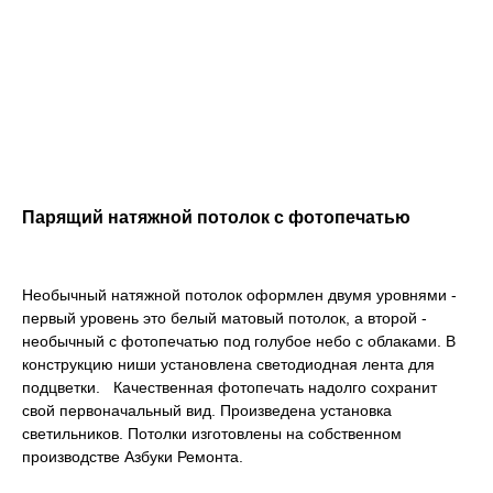
Парящий натяжной потолок с фотопечатью
Необычный натяжной потолок оформлен двумя уровнями -
первый уровень это белый матовый потолок, а второй -
необычный с фотопечатью под голубое небо с облаками. В
конструкцию ниши установлена светодиодная лента для
подцветки. Качественная фотопечать надолго сохранит
свой первоначальный вид. Произведена установка
светильников. Потолки изготовлены на собственном
производстве Азбуки Ремонта.
Хотите также? Давайте
обсудим ваш проект