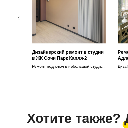
ртиры
Дизайнерский ремонт в студии
Ремо
очи
в ЖК Сочи Парк Капля-2
Адл
вартиры-
Ремонт под ключ в небольшой студии
Диза
-проекта
18 кв.м. в ЖК Сочи Парк Капля-2
пров
Хотите также?