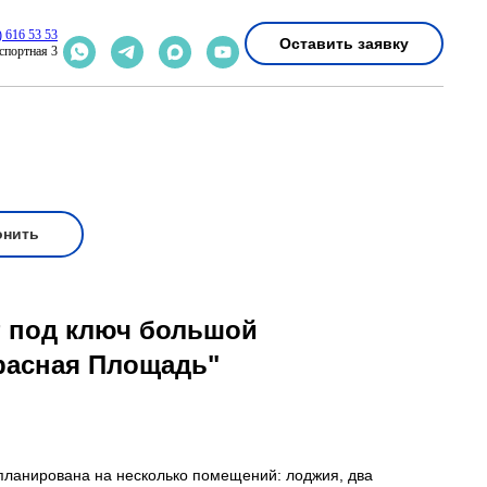
) 616 53 53
Оставить заявку
спортная 3
онить
 под ключ большой
расная Площадь"
спланирована на несколько помещений: лоджия, два