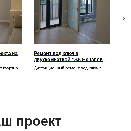
екта на
Ремонт под ключ в
Бюд
двухкомнатной "ЖК Бочаров
одн
маяк"
Мер
т квартиры-
Дистанционный ремонт под ключ в
Стан
двухкомнатной квартире в Сочи
в Со
аш проект