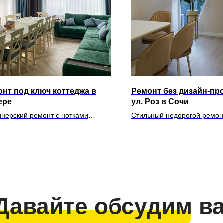
нт под ключ коттеджа в
Ремонт без дизайн-про
ере
ул. Роз в Сочи
йнерский ремонт с нотками
Стильный недорогой ремон
анса в коттедже площадью 286 м2
студии 40 кв.м.
 Давайте обсудим в