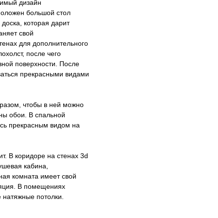
римый дизайн
положен большой стол
 доска, которая дарит
аняет свой
стенах для дополнительного
охолст, после чего
вной поверхности. После
ваться прекрасными видами
разом, чтобы в ней можно
ны обои. В спальной
ясь прекрасным видом на
т. В коридоре на стенах 3d
ушевая кабина,
ная комната имеет свой
ляция. В помещениях
 натяжные потолки.