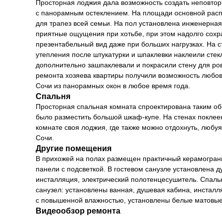
Просторная лоджия дала возможность создать неповто
с панорамным остеклением. На площади основной рас
для трапез всей семьи. На пол установлена инженерная
приятные ощущения при хотьбе, при этом надолго сохр
презентабельный вид даже при больших нагрузках. На 
утепления после штукатурки и шпаклевки наклеили стекл
дополнительно зашпаклевали и покрасили стену для ро
ремонта хозяева квартиры получили возможность любо
Сочи из панорамных окон в любое время года.
Спальня
Просторная спальная комната спроектирована таким об
было разместить большой шкаф-купе. На стенах поклее
комнате своя лоджия, где также можно отдохнуть, любу
Сочи.
Другие помещения
В прихожей на полах размещен практичный керамограни
панели с подсветкой. В гостевом санузле установлена д
инсталляция, электрический полотенцесушитель. Спаль
санузел: установлены ванная, душевая кабина, инстал
с повышенной влажностью, установлены белые матовые
Видеообзор ремонта