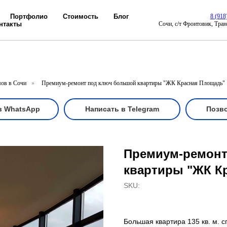
Портфолио
Стоимость
Блог
8 (918
нтакты
Cочи, с/т Фронтовик, Тран
мов в Сочи
»
Премиум-ремонт под ключ большой квартиры "ЖК Красная Площадь"
в WhatsApp
Написать в Telegram
Позв
Премиум-ремонт
квартиры "ЖК К
SKU:
Большая квартира 135 кв. м. 