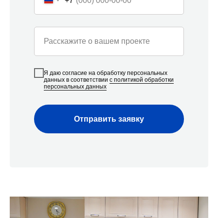
+7
вопросам по ремонту квартир, домов, офисов
и другой недвижимости
Строительная компания
Расскажите о вашем проекте
«Азбука Ремонта»
г. Cочи, с/т Фронтовик , Транспортная 3
Я даю согласие на обработку персональных
данных в соответствии
с политикой обработки
персональных данных
+7(918) 616 53 53
ar123r@mail.ru
Отправить заявку