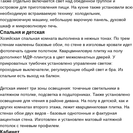
Также отдельно включается свет над обеденной группой и
островом для приготовления пищи. На кухне также установили всю
необходимую встраиваемую технику: холодильник,
посудомоечную машину, небольшую варочную панель, духовой
шкаф и микроволновую печь.
Спальня и детская
Хозяйская спальная комната выполнена в нежных тонах. По трем
стенам наклеены базовые обои, по стене в изголовье кровати идет
фотопечать одним полотном. Кварцвиниловую плитку на полу
дополняют МДФ-плинтуса в цвет межкомнатных дверей. У
прикроватных тумбочек установлено управление светом:
проходные выключатели, регулирующие общий свет и бра. Из
спальни есть выход на балкон.
Детская имеет три зоны освещения: точечные светильники в
натяжном потолке, подсветка в подшторниках. Также установлено
освещение для чтения в районе дивана. На полу в детской, как и
других комнатах второго этажа, лежит кварцвиниловая плитка. На
стенах обои двух видов - базовые однотонные и фактурная
акцентная стена. Изготовлен и установлен матовый натяжной
потолок с теневым профилем.
Кабинет