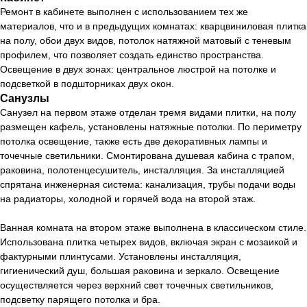
Ремонт в кабинете выполнен с использованием тех же
материалов, что и в предыдущих комнатах: кварцвиниловая плитка
на полу, обои двух видов, потолок натяжной матовый с теневым
профилем, что позволяет создать единство пространства.
Освещение в двух зонах: центральное люстрой на потолке и
подсветкой в подшторниках двух окон.
Санузлы
Санузел на первом этаже отделан тремя видами плитки, на полу
размещен кафель, установлены натяжные потолки. По периметру
потолка освещение, также есть две декоративных лампы и
точечные светильники. Смонтирована душевая кабина с трапом,
раковина, полотенцесушитель, инсталляция. За инсталляцией
спрятана инженерная система: канализация, трубы подачи воды
на радиаторы, холодной и горячей вода на второй этаж.
Ванная комната на втором этаже выполнена в классическом стиле.
Использована плитка четырех видов, включая экран с мозаикой и
Хотите также? Давайте
фактурными плинтусами. Установлены инсталляция,
обсудим ваш проект
гигиенический душ, большая раковина и зеркало. Освещение
осуществляется через верхний свет точечных светильников,
Оставьте свои контактные данные, и мы перезвоним
подсветку парящего потолка и бра.
вам в течение нескольких часов для обсуждения