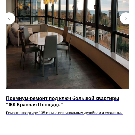
Премиум-ремонт под ключ большой квартиры
Ре
"ЖК Красная Площадь"
Пр
Ремонт в квартире 135 кв. м. с оригинальным дизайном и сложными
Сов
Команда «Азбуки Ремонта»
материалами
Наша компания — это команда из 30
узкопрофильных мастеров, и мы можем