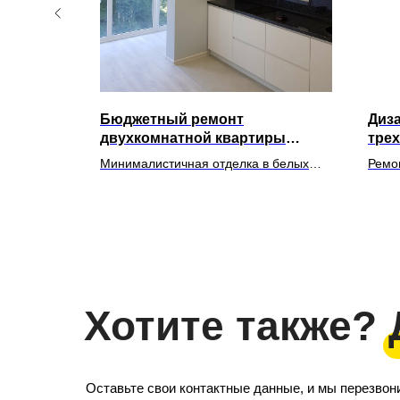
Бюджетный ремонт
Диз
ре ЖК
двухкомнатной квартиры
тре
"Мацеста парк" в Сочи
"Ал
артире 30
Минималистичная отделка в белых
Ремо
тановкой
тонах для двухкомнатной квартиры
64 кв
Хотите также?
Оставьте свои контактные данные, и мы перезвон