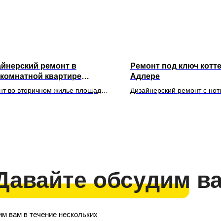
айнерский ремонт в
Ремонт под ключ котт
хкомнатной квартире
Адлере
ьпийская"
нт во вторичном жилье площадью
Дизайнерский ремонт с нот
.м. с полной перепланировкой
прованса в коттедже площ
 Давайте обсудим в
им вам в течение нескольких