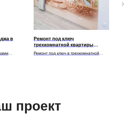
еджа в
Ремонт под ключ
Рем
трехкомнатной квартиры
в С
"Бочаров Маяк"
ками
Ремонт под ключ в трехкомнатной
Ремо
адью 286 м2
квартире Сочи для семейной пары с
диза
двумя детьми.
аш проект